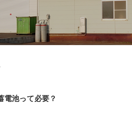
？
蓄電池って必要？