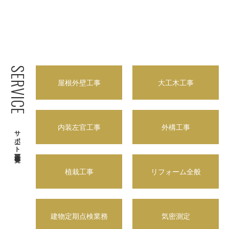
建築資材
SERVICE
建築サポート
屋根外壁工事
大工木工事
大型パネル事業
ソーラー
内装左官工事
外構工事
サポート可能工事一覧
シロアリ/リフォーム
植栽工事
リフォーム全般
建物定期点検業務
気密測定