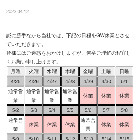
2022.04.12
誠に勝手ながら当社では、下記の日程をGW休業とさせ
ていただきます。
皆様にはご迷惑をおかけしますが、何卒ご理解の程宜し
くお願い申し上げます。
月曜
火曜
水曜
木曜
金曜
土曜
日曜
4/25
4/26
4/27
4/28
4/29
4/30
5/1
通常営
通常営
通常営
通常営
休業
休業
休業
業
業
業
業
5/2
5/3
5/4
5/5
5/6
5/7
5/8
通常営
通常営
休業
休業
休業
休業
休業
業
業
5/9
5/10
5/11
5/12
5/13
5/14
5/15