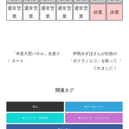
建築資材
通常営
通常営
通常営
通常営
通常営
休業
休業
業
業
業
業
業
建築サポート
大型パネル事業
ソーラー
シロアリ/リフォーム
「木造大型パネル」生産ス
伊勢みずほさんが社歌の
タート
「ボクラノエコ」を歌って
くれました！
関連タグ
ALL
#コーポレート
#クリクラ・ZIACO
#シロアリ・リフォーム
#ソーラー