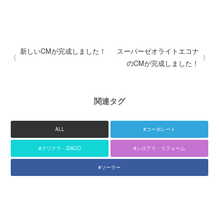
建築サポート
大型パネル事業
ソーラー
新しいCMが完成しました！
スーパーゼオライトエコナ
シロアリ/リフォーム
のCMが完成しました！
関連タグ
ALL
#コーポレート
#クリクラ・ZIACO
#シロアリ・リフォーム
#ソーラー