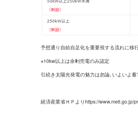
予想通り自給自足化を重要視する流れに移
※10kw以上は余剰売電のみ認定
引続き太陽光発電の魅力は勿論､いよいよ蓄
経済産業省ＨＰより
https://www.meti.go.jp