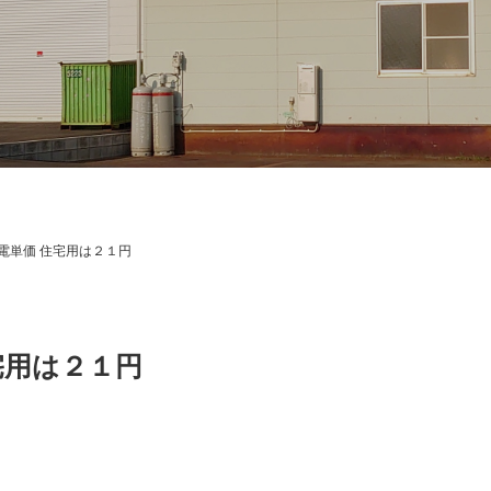
売電単価 住宅用は２１円
住宅用は２１円