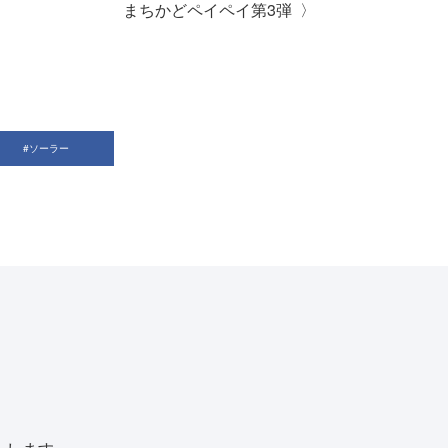
まちかどペイペイ第3弾
#ソーラー